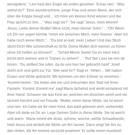
wenigstens.’ ‘Levi hast den Engel als erstes gesehen. Schau rein.’ ‘Was
siehst du?’ ‘Eine wunderschöne, junge Frau und einen Mann, der sich
über die Krippe beugt und… ich höre ein kleines Kind weinen und die
Frau spricht zu ihm…’ ‘Was sagt sie?’ ‘Sie sagt “Jesus, mein kleiner!
Jesus, Liebe deiner Mutter! Wine nicht, mein kleiner Sohn.”…”Oh! Wenn
ich Dir nur sagen könnte ‘nimm ein bisschen Milch, mein Kleiner.’ Aber ich
habe noch keine Milch.”…”Du bist so kalt, mein Lieber! Und das Stroh
sticht Dich! Wie schmerzhaft es ist für Deine Mutter dich weinen zu hören
ohne Dir helfen zu können!”… “Schlaf Meine Seele! Da es mein Herz
bricht dich weinen und in Tränen zu sehen!”…’ ‘Ruf Sie! Lass sie von dir
hören.’ ‘Du solltest Sie rufen, da du uns hier her gebracht hast!’ Josef
dreht sich und geht zur Tür. ‘Wer seid ihr?’ fragt er. ‘Hirten… Wir haben
Essen und Wolle gebracht. Wir kommen um den Erlöser zu verehren.’
‘Kommt herein.’ Sie treten alle ein und erleuchten den Stall mit ihren
Fackeln. ‘Kommt. Kommt nur’ sagt Maria lächelnd und winkt einladend mit
Ihrer Hand. Schauen sie das Kind an, welches ein bisschen weint und sie
lächeln berührt und vor Freude. ‘Mutter, nimm diese Wolle, sie ist weich
und rein. Ich habe sie für mein Kind, das bald geboren wird, vorbereitet.
Aber ich biete es Dir an. Lege Deinen Sohn in diese Wolle. Sie ist weich
und warm.’ Maria nimmt die dicke, schöne, weiche, weiße Schaafswolle,
hebt Jesus und wickelt die Wolle um Ihn herum. Dann zeigt Sie Ihn zu
den Hirten, die Ihn kniend verzückt ansehen! ‘Er sollte einen mundvoll