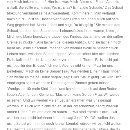
von Milch bekommen….’ ‘Hier ist etwas Milch. Nimm sie Frau.’ ‘Aber sie
ist kalt. Sie sollte warm sein. Wo ist Elias? Er hat die Schaafe.’ Das Schaaf
blökt und verkündet seine Anwesenheit. ‘Komm herein. Man verlangt
nach dir.’ ‘Du bist es!’ Josef erkennt den Hirten der ihnen Milch auf dem
Weg gegeben hat. Maria lächelt und sagt ‘Du bist gütig.’ Sie melken das
Schaaf, tauchen den Saum eines Leinenstückes in die warme, kremige
Milch und Maria benetzt die Lippen des Kindes, das anfängt an der süßen
Creme zu nuckeln. Alle lächeln bei diesem Anblick. Und sie lächeln noch
mehr als Jesus einschläft umgeben von warmer Wolle mit einem Stück
Leinen noch zwischen Seinen Lippen. ‘Aber ihr könnt hier nicht bleiben.
Es ist kalt und feucht. Und es stinkt zu sehr nach Tieren. Es ist nicht gut…
nicht gut für den Erlöser.’ ‘Ich weiß. Aber es gibt keinen Platz für uns in
Betlehem.’ ‘Mach dir keine Sorgen Frau. Wir werden Dir ein Haus finden.’
‘ Ich werde es meine Herrin sagen’, sagt Elias ‘Sie ist gütig. Sie wird Dich
empfangen selbst wenn sie Dir ihr eigenes Zimmer geben müsse.’
‘Wenigstens für mein Kind. Josef und ich können auch auf dem Boden
liegen. Aber für den Kleinen… ‘Mache dir keine Sorgen Frau. Wir werde
es sehen. Und wir werden vielen Leuten erzählen was uns gesagt
worden ist. Euch wird nichts fehlen. In der Zwischenzeit, nehmt was wir
armen Hirten Euch anbieten zu haben…’ ‘Wir sind ebenfalls arm… wir
werden euch nicht belohnen können’ sagt Josef. ‘Oh! Wir wollen das
nicht! Selbst wenn ihr es euch leisten könntet, würden wir es nicht wollen.
Der Herr hat uns schon belohnt….Und du bist gebenedeit, Maria, die du