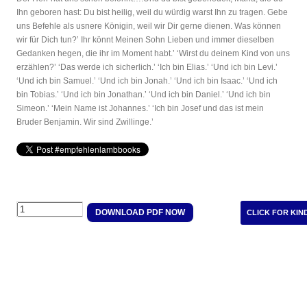
Ihn geboren hast: Du bist heilig, weil du würdig warst Ihn zu tragen. Gebe
uns Befehle als usnere Königin, weil wir Dir gerne dienen. Was können
wir für Dich tun?’ Ihr könnt Meinen Sohn Lieben und immer dieselben
Gedanken hegen, die ihr im Moment habt.’ ‘Wirst du deinem Kind von uns
erzählen?’ ‘Das werde ich sicherlich.’ ‘Ich bin Elias.’ ‘Und ich bin Levi.’
‘Und ich bin Samuel.’ ‘Und ich bin Jonah.’ ‘Und ich bin Isaac.’ ‘Und ich
bin Tobias.’ ‘Und ich bin Jonathan.’ ‘Und ich bin Daniel.’ ‘Und ich bin
Simeon.’ ‘Mein Name ist Johannes.’ ‘Ich bin Josef und das ist mein
Bruder Benjamin. Wir sind Zwillinge.’
Quantity
DOWNLOAD PDF NOW
CLICK FOR KIN