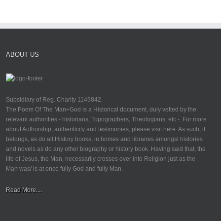
ABOUT US
Subsidiary of Reg. Charity 1149842.
The Poem Of The Man+God is a Historical document, duly vetted by the
relevant authorities - historians, Topographers, Theologians, etc -. For more
about Authorship, authenticity and testimonies, please visit here. As such, it
belongs, as do all History books, in homes and libraires amongst histories
and novels as do any other biography or history book. Having said that, the
life of Jesus, the Man, necessarily crosses over into Religion just as the
Man was/ is at once fully God and fully Man.
Read More....