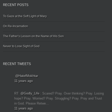
RECENT POSTS
To Gaze at the Soft Light of Mary
On Re-Incarnation
The Father’s Lesson on the Name of His Son
Never to Lose Sight of God
RECENT TWEETS
@HatefMokhtar
11 years ago
RT
@Godly_Life
: Scared? Pray. Over thinking? Pray. Losing
hope? Pray. Worried? Pray. Struggling? Pray. Pray and Trust
in God. Please Retwe…
11 years ago