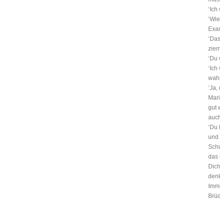
‘Ich
‘Wie
Exam
‘Das
ziem
‘Du 
‘Ich
wahr
‘Ja,
Mari
gut 
auch
‘Du 
und 
Schu
das 
Dich
denk
Imme
Brüd