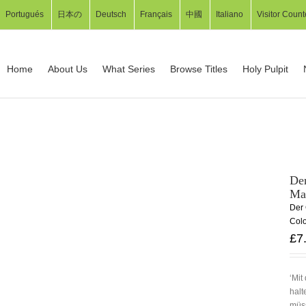
Portugués
日本の
Deutsch
Français
中國
Italiano
Visitor Count
Home
About Us
What Series
Browse Titles
Holy Pulpit
Der
Ma
Der
Col
£
7
‘Mit
halt
müss