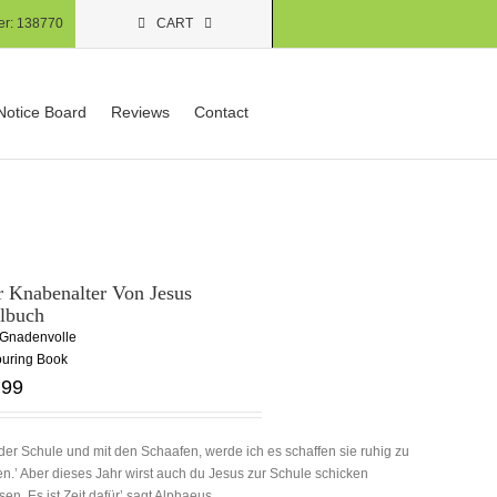
er:
138770
CART
Notice Board
Reviews
Contact
 Knabenalter Von Jesus
lbuch
 Gnadenvolle
ouring Book
.99
 der Schule und mit den Schaafen, werde ich es schaffen sie ruhig zu
en.’ Aber dieses Jahr wirst auch du Jesus zur Schule schicken
en. Es ist Zeit dafür’ sagt Alphaeus.