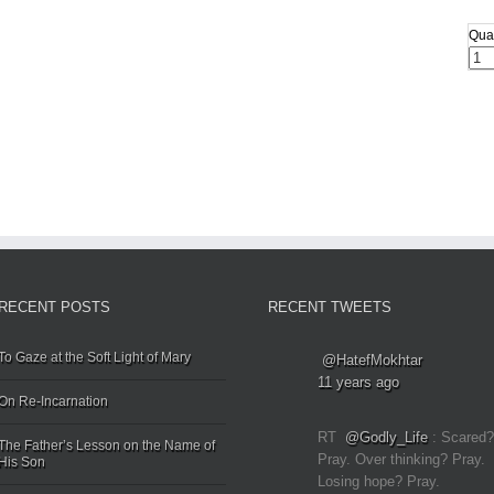
Quan
RECENT POSTS
RECENT TWEETS
To Gaze at the Soft Light of Mary
@HatefMokhtar
11 years ago
On Re-Incarnation
RT
@Godly_Life
: Scared?
The Father’s Lesson on the Name of
Pray. Over thinking? Pray.
His Son
Losing hope? Pray.