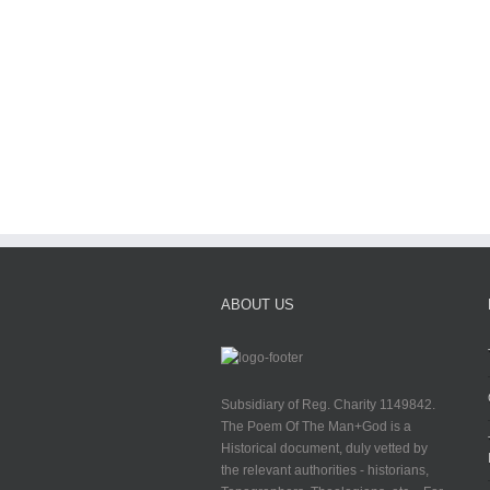
ABOUT US
Subsidiary of Reg. Charity 1149842.
The Poem Of The Man+God is a
Historical document, duly vetted by
the relevant authorities - historians,