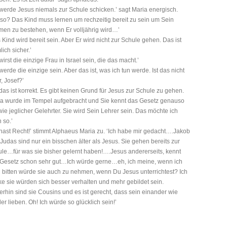
 werde Jesus niemals zur Schule schicken.’ sagt Maria energisch.
so? Das Kind muss lernen um rechzeitig bereit zu sein um Sein
en zu bestehen, wenn Er volljährig wird…’
 Kind wird bereit sein. Aber Er wird nicht zur Schule gehen. Das ist
lich sicher.’
wirst die einzige Frau in Israel sein, die das macht.’
 werde die einzige sein. Aber das ist, was ich tun werde. Ist das nicht
, Josef?’
 das ist korrekt. Es gibt keinen Grund für Jesus zur Schule zu gehen.
a wurde im Tempel aufgebracht und Sie kennt das Gesetz genauso
wie jeglicher Gelehrter. Sie wird Sein Lehrer sein. Das möchte ich
 so.’
hast Recht!’ stimmt Alphaeus Maria zu. ‘Ich habe mir gedacht….Jakob
Judas sind nur ein bisschen älter als Jesus. Sie gehen bereits zur
le…für was sie bisher gelernt haben!….Jesus andererseits, kennt
Gesetz schon sehr gut…Ich würde gerne…eh, ich meine, wenn ich
 bitten würde sie auch zu nehmen, wenn Du Jesus unterrichtest? Ich
e sie würden sich besser verhalten und mehr gebildet sein.
rhin sind sie Cousins und es ist gerecht, dass sein einander wie
er lieben. Oh! Ich würde so glücklich sein!’