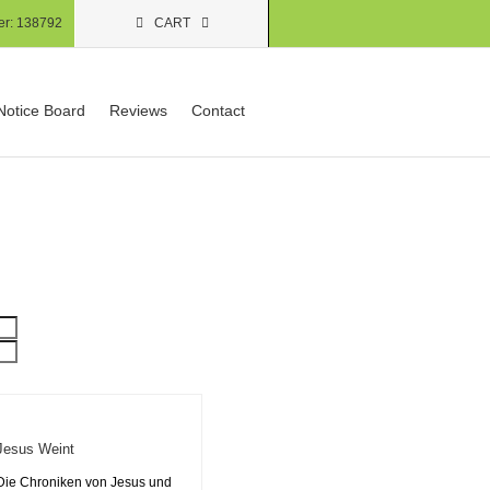
er:
138792
CART
Notice Board
Reviews
Contact
Jesus Weint
Die Chroniken von Jesus und