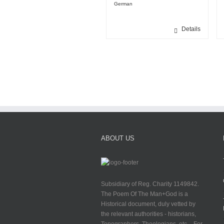
German
Details
ABOUT US
Subsidiary of Reg. Charity 1149842.
The Poem Of The Man+God is a
Historical document, duly vetted by
the relevant authorities - historians,