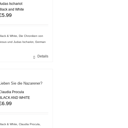
Judas Ischariot
Black and White
£
5.99
Black & White
,
Die Chroniken von
Jesus und Judas Ischariot
,
German
Details
Lieben Sie die Nazarener?
Claudia Procula
BLACK AND WHITE
£
6.99
Black & White
,
Claudia Procula
,