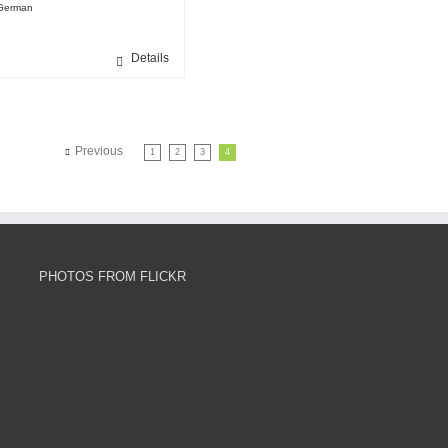
German
Details
Previous
1
2
3
4
PHOTOS FROM FLICKR