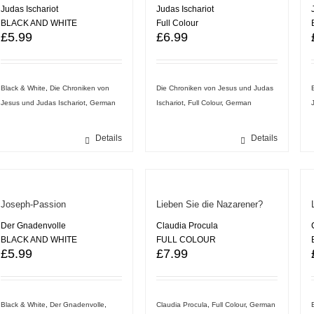
Judas Ischariot
Judas Ischariot
BLACK AND WHITE
Full Colour
£
5.99
£
6.99
Black & White
,
Die Chroniken von
Die Chroniken von Jesus und Judas
Jesus und Judas Ischariot
,
German
Ischariot
,
Full Colour
,
German
Details
Details
Joseph-Passion
Lieben Sie die Nazarener?
Der Gnadenvolle
Claudia Procula
BLACK AND WHITE
FULL COLOUR
£
5.99
£
7.99
Black & White
,
Der Gnadenvolle
,
Claudia Procula
,
Full Colour
,
German