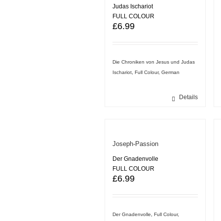
Judas Ischariot
FULL COLOUR
£
6.99
Die Chroniken von Jesus und Judas
Ischariot
,
Full Colour
,
German
Details
Joseph-Passion
Der Gnadenvolle
FULL COLOUR
£
6.99
Der Gnadenvolle
,
Full Colour
,