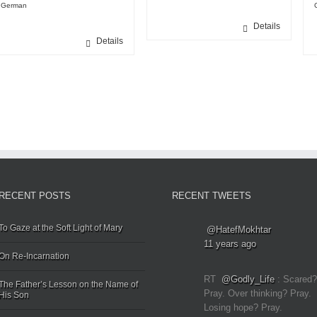
German
Details
Details
RECENT POSTS
RECENT TWEETS
To Gaze at the Soft Light of Mary
@HatefMokhtar
11 years ago
On Re-Incarnation
RT
@Godly_Life
: Scared?
The Father’s Lesson on the Name of
Pray. Over thinking? Pray.
His Son
Losing hope? Pray.