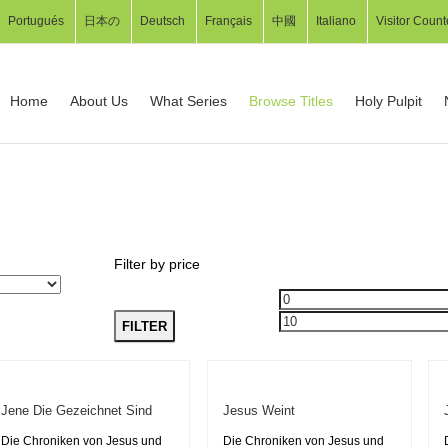
Portugués
日本の
Deutsch
Français
中國
Italiano
Visitor Count
Home
About Us
What Series
Browse Titles
Holy Pulpit
Filter by price
FILTER
Jene Die Gezeichnet Sind
Jesus Weint
Die Chroniken von Jesus und
Die Chroniken von Jesus und